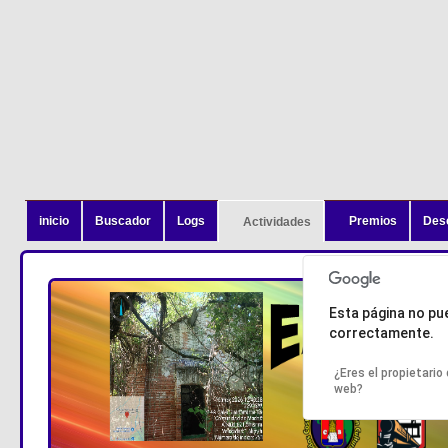
inicio
Buscador
Logs
Premios
Des
Actividades
Esta página no p
correctamente.
¿Eres el propietario 
web?