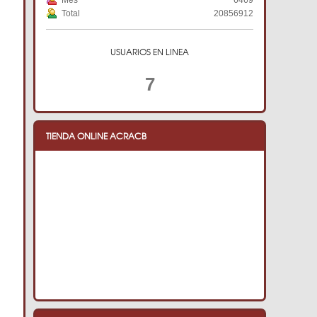
Mes
6469
Total
20856912
USUARIOS EN LINEA
7
TIENDA ONLINE ACRACB