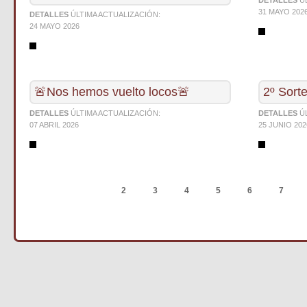
DETALLES
Ú
31 MAYO 202
DETALLES
ÚLTIMA ACTUALIZACIÓN:
24 MAYO 2026
🚨Nos hemos vuelto locos🚨
2º Sort
DETALLES
ÚLTIMA ACTUALIZACIÓN:
DETALLES
Ú
07 ABRIL 2026
25 JUNIO 202
ANTERIOR
1
2
3
4
5
6
7