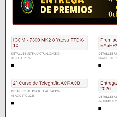
ICOM - 7300 MK2 ó Yaesu FTDX-
Premiad
10
EA5HRW
DETALLES
ÚLTIMA ACTUALIZACIÓN:
DETALLES
Ú
31 JULIO 2026
06 AGOSTO 2
2º Curso de Telegrafia ACRACB
Entreg
2026
DETALLES
ÚLTIMA ACTUALIZACIÓN:
06 AGOSTO 2026
DETALLES
Ú
04 JUNIO 202