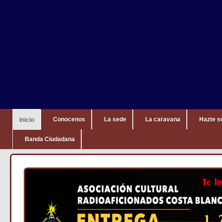
Conocenos
La sede
La caravana
Hazte s
Inicio
Banda Ciudadana