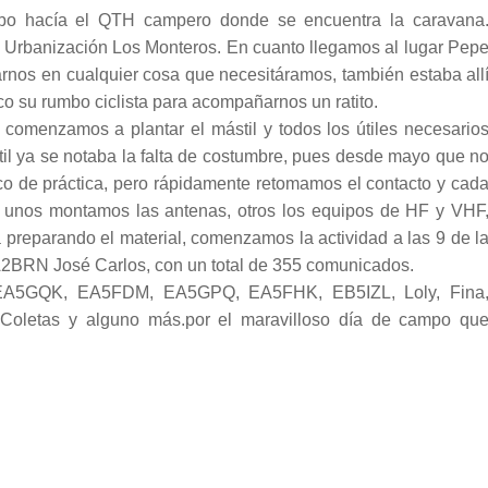
o hacía el QTH campero donde se encuentra la caravana
a Urbanización Los Monteros. En cuanto llegamos al lugar Pep
rnos en cualquier cosa que necesitáramos, también estaba all
 su rumbo ciclista para acompañarnos un ratito.
comenzamos a plantar el mástil y todos los útiles necesario
stil ya se notaba la falta de costumbre, pues desde mayo que n
o de práctica, pero rápidamente retomamos el contacto y cad
, unos montamos las antenas, otros los equipos de HF y VHF
a preparando el material, comenzamos la actividad a las 9 de l
RN José Carlos, con un total de 355 comunicados.
A5GQK, EA5FDM, EA5GPQ, EA5FHK, EB5IZL, Loly, Fina
 Coletas y alguno más.por el maravilloso día de campo qu