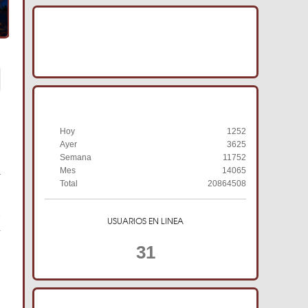
IMAGENES ACRACB
HISTORIAL DE VISITAS
Hoy
1252
Ayer
3625
Semana
11752
Mes
14065
r
Total
20864508
e
USUARIOS EN LINEA
a
31
l
TIENDA ONLINE ACRACB
n