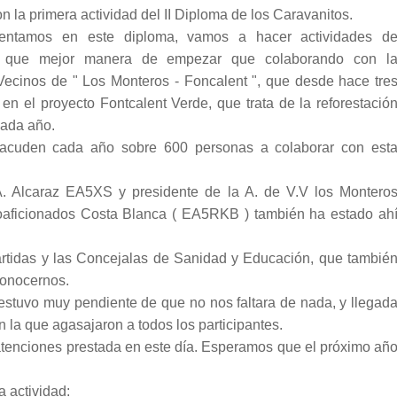
la primera actividad del II Diploma de los Caravanitos.
ntamos en este diploma, vamos a hacer actividades d
y que mejor manera de empezar que colaborando con l
Vecinos de " Los Monteros - Foncalent ", que desde hace tre
 en el proyecto Fontcalent Verde, que trata de la reforestació
cada año.
 acuden cada año sobre 600 personas a colaborar con est
A. Alcaraz EA5XS y presidente de la A. de V.V los Montero
ioaficionados Costa Blanca ( EA5RKB ) también ha estado ah
artidas y las Concejalas de Sanidad y Educación, que tambié
conocernos.
estuvo muy pendiente de que no nos faltara de nada, y llegad
 la que agasajaron a todos los participantes.
 atenciones prestada en este día. Esperamos que el próximo añ
a actividad: