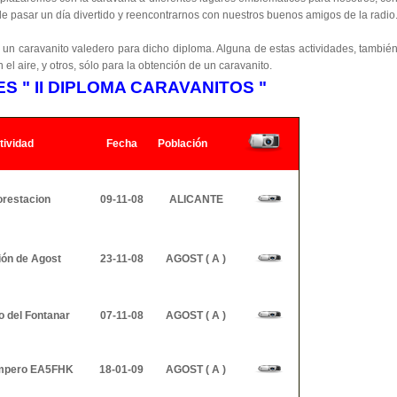
de pasar un día divertido y reencontrarnos con nuestros buenos amigos de la radio
 un caravanito valedero para dicho diploma. Alguna de estas actividades, tambié
l aire, y otros, sólo para la obtención de un caravanito.
S " II DIPLOMA CARAVANITOS "
ividad
Fecha
Población
orestacion
09-11-08
ALICANTE
ión de Agost
23-11-08
AGOST ( A )
o del Fontanar
07-11-08
AGOST ( A )
mpero EA5FHK
18-01-09
AGOST ( A )