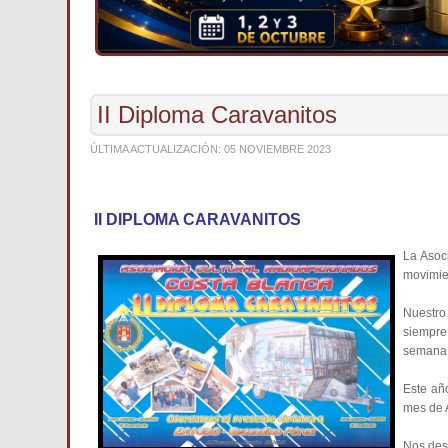
II Diploma Caravanitos
ÚLTIMA ACTUALIZACIÓN: 05 NOVIEMBRE 2023
II DIPLOMA CARAVANITOS
La Asoc
movimie
Nuestro
siempre
semana y
Este añ
mes de A
Nos des