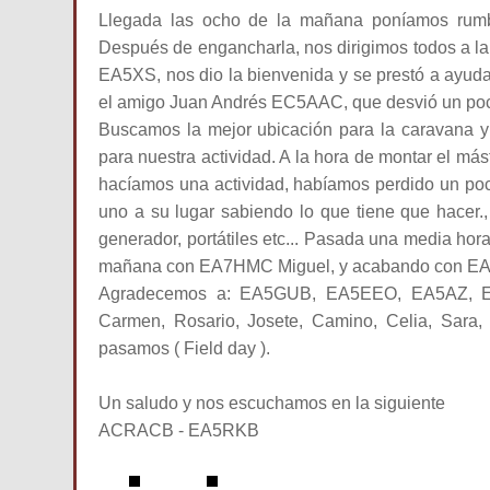
Llegada las ocho de la mañana poníamos rumb
Después de engancharla, nos dirigimos todos a l
EA5XS, nos dio la bienvenida y se prestó a ayuda
el amigo Juan Andrés EC5AAC, que desvió un poco
Buscamos la mejor ubicación para la caravana y 
para nuestra actividad. A la hora de montar el má
hacíamos una actividad, habíamos perdido un poc
uno a su lugar sabiendo lo que tiene que hacer.
generador, portátiles etc... Pasada una media hor
mañana con EA7HMC Miguel, y acabando con EA2B
Agradecemos a: EA5GUB, EA5EEO, EA5AZ, E
Carmen, Rosario, Josete, Camino, Celia, Sara,
pasamos ( Field day ).
Un saludo y nos escuchamos en la siguiente
ACRACB - EA5RKB