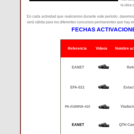
la idea 
En cada actividad que realicemos durante este período, daremos
será válida para los diferentes concursos permanentes que hay en e
FECHAS ACTIVACIONE
Referencia
Videos
Nombre act
EANET
Ref
EFA-021
Estac
Viaduct
PA-019
/
MVA-410
EANET
QTH Ca