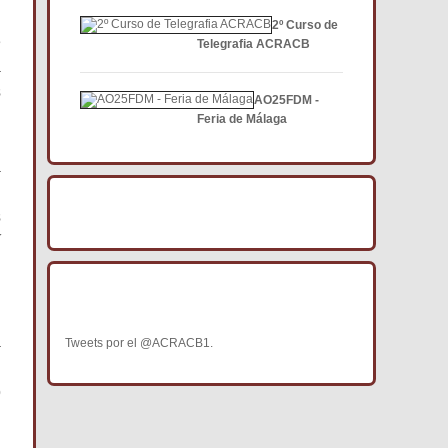
2º Curso de
e
Telegrafia ACRACB
a
s
AO25FDM -
n
Feria de Málaga
a
BÚSCANOS EN FACEBOOK
s
í
BÚSCANOS EN TWITTER
n
a
Tweets por el @ACRACB1.
o