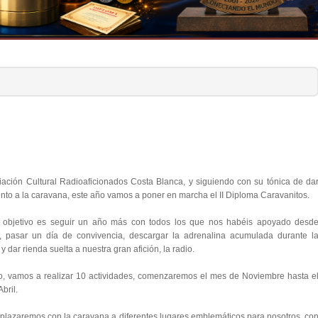
iación Cultural Radioaficionados Costa Blanca, y siguiendo con su tónica de da
nto a la caravana, este año vamos a poner en marcha el II Diploma Caravanitos.
 objetivo es seguir un año más con todos los que nos habéis apoyado desd
, pasar un día de convivencia, descargar la adrenalina acumulada durante l
 dar rienda suelta a nuestra gran afición, la radio.
o, vamos a realizar 10 actividades, comenzaremos el mes de Noviembre hasta e
bril.
plazaremos con la caravana a diferentes lugares emblemáticos para nosotros, co