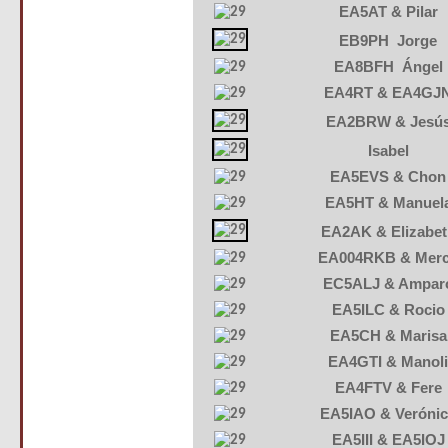
EA5AT & Pilar
EB9PH Jorge
EA8BFH Ángel
EA4RT & EA4GJ
EA2BRW & Jesú
Isabel
EA5EVS & Chon
EA5HT & Manuel
EA2AK & Elizabet
EA004RKB & Mer
EC5ALJ & Ampar
EA5ILC & Rocio
EA5CH & Marisa
EA4GTI & Manol
EA4FTV & Fere
EA5IAO & Veróni
EA5III & EA5IOJ