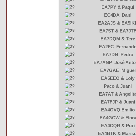
EA7PY & Paqui
EC4DA Dani
EA2AJS & EA5IK
EA7ST & EA7JT
EA7DQM & Tere
EA2FC Fernand
EA7DN Pedro
EA7ANP José Anto
EA7GAE Miguel
EA5EEO & Loly
Paco & Juani
EA7AT & Angelit
EA7FJP & Juani
EA4GVQ Emilio
EA4GCW & Flor
EA4CQR & Puri
EA4BTK & Mariso