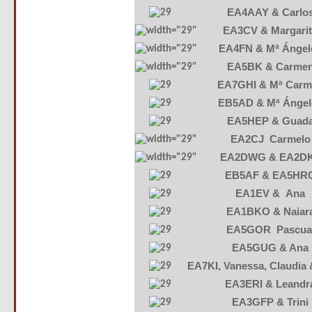
EA4AAY & Carlo
EA3CV & Margari
EA4FN & Mª Ángel
EA5BK & Carme
EA7GHI & Mª Carm
EB5AD & Mª Ángel
EA5HEP & Guad
EA2CJ Carmelo
EA2DWG & EA2D
EB5AF & EA5HR
EA1EV & Ana
EA1BKO & Naiar
EA5GOR Pascua
EA5GUG & Ana
EA7KI, Vanessa, Claudia 
EA3ERI & Leandr
EA3GFP & Trini