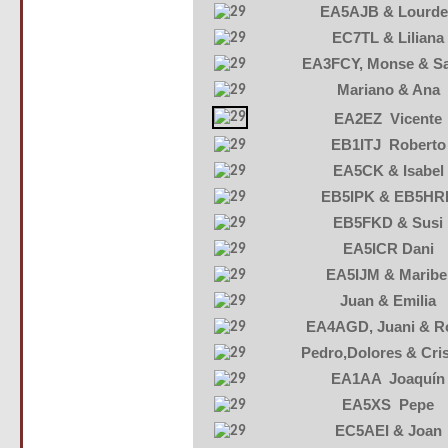
EA5AJB & Lourde
EC7TL & Liliana
EA3FCY, Monse & Sa
Mariano & Ana
EA2EZ Vicente
EB1ITJ Roberto
EA5CK & Isabel
EB5IPK & EB5HR
EB5FKD & Susi
EA5ICR Dani
EA5IJM & Maribe
Juan & Emilia
EA4AGD, Juani & R
Pedro,Dolores & Cris
EA1AA Joaquín
EA5XS Pepe
EC5AEI & Joan