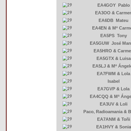
EA4GOY Pablo
EA3OO & Carme
EA6DB Mateu
EA4EN & Mª Carm
EA5PS Tony
EA5GUW José Man
EA5HRO & Carme
EA5GTX & Luisa
EA5LJ & Mª Ángel
EA7FWM & Lola
Isabel
EA7GVP & Lola
EA4CQQ & Mª Ánge
EA3UV & Loli
Paco, Radioamania & 
EA7ANM & Toñi
EA1HVY & Sonia