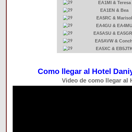
EA1MI & Teresa
EA1EN & Bea
EA5RC & Mariso
EA4GU & EA4M
EA5ASU & EA5G
EA5AVW & Conch
EA5XC & EB5JT
Como llegar al Hotel Dani
Video de como llegar al 