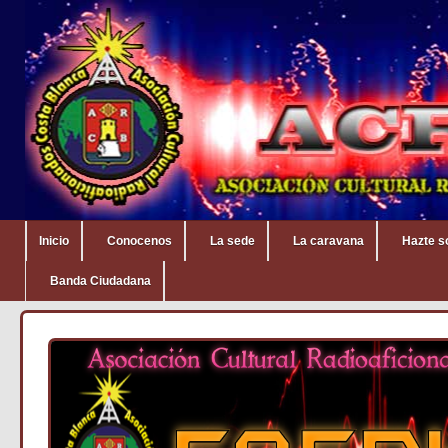
Inicio
Conocenos
La sede
La caravana
Hazte s
Banda Ciudadana