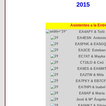
2015
Asistentes a la Ent
EA4AFY & Toñi
EA4ESN Antoni
EA5FHK & EA5G
EA2CE Esteban
EC7AT & Mayka
CT1ILO & Ceú
EA5ES & EA5IM
EA2TW & Mila
EA7FKY & EB7CF
EA7HPI & Isabel
EA8AP & Maria
José & Mª Ángele
EA5HKZ & Silvia