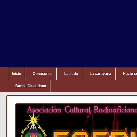
Inicio
Conocenos
La sede
La caravana
Hazte s
Banda Ciudadana