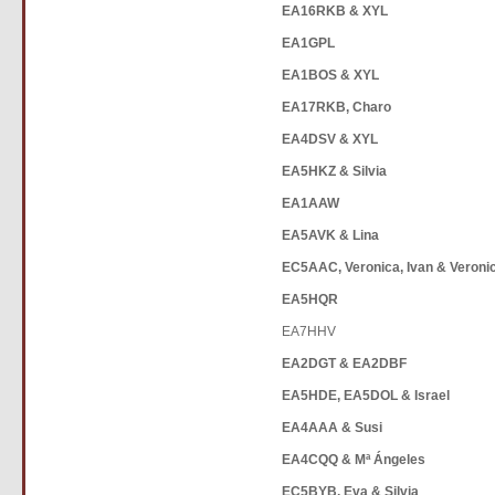
EA16RKB & XYL
EA1GPL
EA1BOS & XYL
EA17RKB, Charo
EA4DSV & XYL
EA5HKZ & Silvia
EA1AAW
EA5AVK & Lina
EC5AAC, Veronica, Ivan & Veroni
EA5HQR
EA7HHV
EA2DGT & EA2DBF
EA5HDE, EA5DOL & Israel
EA4AAA & Susi
EA4CQQ & Mª Ángeles
EC5BYB, Eva & Silvia