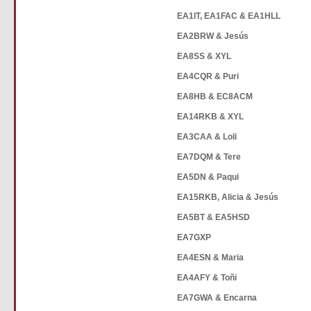
EA1IT, EA1FAC & EA1HLL
EA2BRW & Jesús
EA8SS & XYL
EA4CQR & Puri
EA8HB & EC8ACM
EA14RKB & XYL
EA3CAA & Loli
EA7DQM & Tere
EA5DN & Paqui
EA15RKB, Alicia & Jesús
EA5BT & EA5HSD
EA7GXP
EA4ESN & Maria
EA4AFY & Toñi
EA7GWA & Encarna