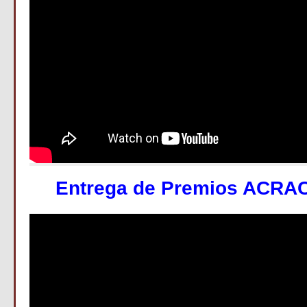
E
n
trega
de Premios ACRAC