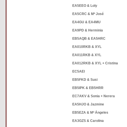
EA5EEO & Loly
EA5CRC & Mª José
EA4GU & EA4MU
EA9PD & Herminia
EB5AQB & EA5HRC
EA010RKB & XYL
EA011RKB & XYL
EA012RKB & XYL + Cristina
EC5AEI
EB5FKD & Susi
EB5IPK & EB5HRR
EC7AKV & Sonia + Nerera
EA5HJO & Jazmine
EB5EZA & Mª Ángeles
EA3GZS & Carolina