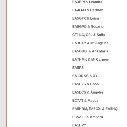
EA3ERI & Leandra
EA4FMJ & Carmen
EA5GTX & Luisa
EA5GPQ & Rosario
CT1ILO, Céu & Sofia
EA3CXY & Mª Ángeles
EA5GUG & Ana Maria
EA7HMK & Mª Carmen
EA5PS
EA13RKB & XYL
EA5EVS & Chon
EA5ECS & Ángeles
EC7AT & Mayca
EA5HRM, EA5GXI & EA5HQI
EC5ALJ & Amparo
EA1HVY