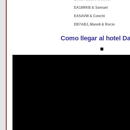
EA18RKB & Samuel
EA5AVW & Conchi
EB7ABJ, Manoli & Rocio
Como llegar al hotel D