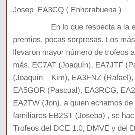
Josep EA3CQ ( Enhorabuena )
En lo que respecta a la en
premios, pocas sorpresas. Los más
llevaron mayor número de trofeos a
más, EC7AT (Joaquín), EA7JTF (P
(Joaquín – Kim), EA3FNZ (Rafael)
EA5GOR (Pascual), EA3RCG, EA2F
EA2TW (Jon), a quien echamos de
familiares EB2ST (Joseba) , se hac
Trofeos del DCE 1.0, DMVE y del