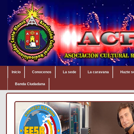
Inicio
Conocenos
La sede
La caravana
Hazte s
Banda Ciudadana