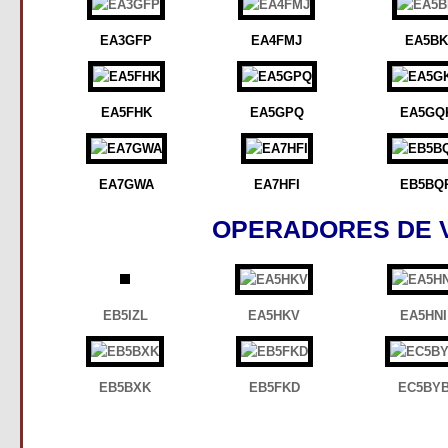
EA3GFP
EA4FMJ
EA5B
EA5FHK
EA5GPQ
EA5GQ
EA7GWA
EA7HFI
EB5BQ
OPERADORES DE 
EB5IZL
EA5HKV
EA5HNI
EB5BXK
EB5FKD
EC5BY