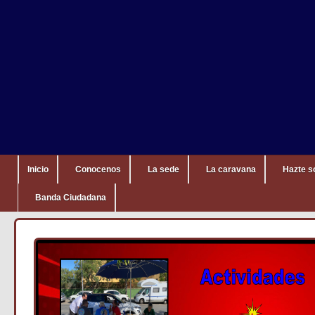
Inicio
Conocenos
La sede
La caravana
Hazte s
Banda Ciudadana