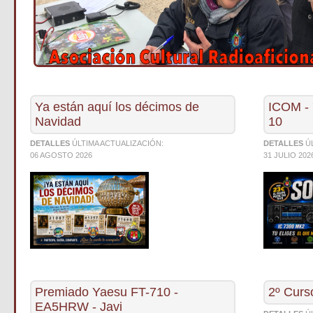
Ya están aquí los décimos de
ICOM -
Navidad
10
DETALLES
ÚLTIMA ACTUALIZACIÓN:
DETALLES
Ú
06 AGOSTO 2026
31 JULIO 202
Premiado Yaesu FT-710 -
2º Curs
EA5HRW - Javi