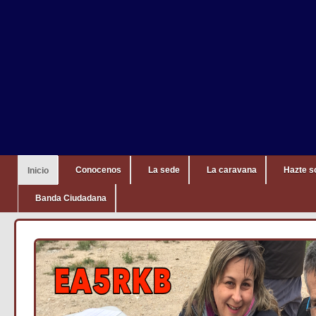
Conocenos
La sede
La caravana
Hazte s
Inicio
Banda Ciudadana