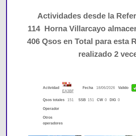
Actividades desde la Ref
114 Horna Villarcayo almace
406 Qsos en Total para esta R
realizado 2 vec
Actividad
Fecha
18/06/2026
Valido
EA3BF
Qsos totales
151
SSB
151
CW
0
DIG
0
Operador
Otros
operadores