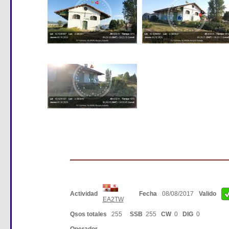
Actividad
Fecha
08/08/2017
Valido
EA2TW
Qsos totales
255
SSB
255
CW
0
DIG
0