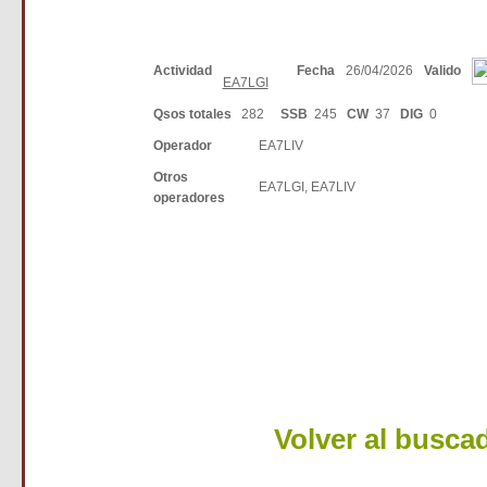
Actividad
Fecha
26/04/2026
Valido
EA7LGI
Qsos totales
282
SSB
245
CW
37
DIG
0
Operador
EA7LIV
Otros
EA7LGI, EA7LIV
operadores
Volver al busca