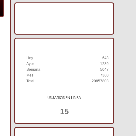
IMAGENES ACRACB
HISTORIAL DE VISITAS
Hoy
643
Ayer
1239
Semana
5047
Mes
7360
Total
20857803
USUARIOS EN LINEA
15
TIENDA ONLINE ACRACB