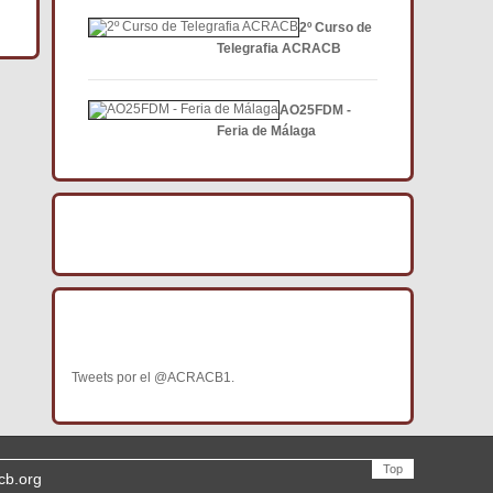
2º Curso de
Telegrafia ACRACB
AO25FDM -
Feria de Málaga
BÚSCANOS EN FACEBOOK
BÚSCANOS EN TWITTER
Tweets por el @ACRACB1.
Top
cb.org