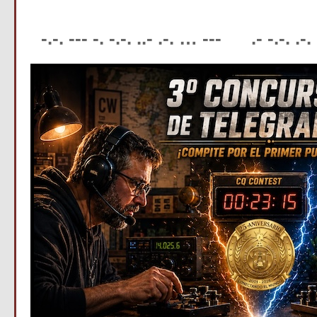
-.-. --- -. -.-. ..- .-. … --- .- -.-. .-