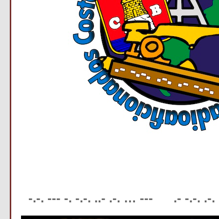
-.-. --- -. -.-. ..- .-. … --- .- -.-. .-