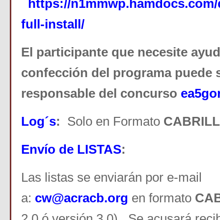
https://n1mmwp.hamdocs.com
full-install/
El participante que necesite ayud
confección del programa puede so
responsable del concurso
ea5go
Log´s
:
Solo en Formato
CABRILL
Envío de LISTAS
:
Las listas se enviarán por e-mail
a:
cw@acracb.org
en formato
CAB
2.0 ó versión 3.0). Se acusará recib