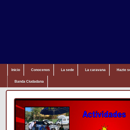
Inicio
Conocenos
La sede
La caravana
Hazte s
Banda Ciudadana