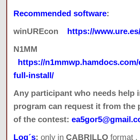
Recommended software
:
winUREcon
https://www.ure.e
N1MM
https://n1mmwp.hamdocs.com
full-install/
Any participant who needs help i
program can request it from the 
of the contest:
ea5gor5@gmail.
Log´s
:
only in
CABRILLO
format .