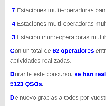
7
Estaciones multi-operadoras ba
4
E
staciones multi-operadoras mul
3
E
stación mono-operadoras multi
C
on un total de
62 operadores
ent
actividades realizadas.
D
urante este concurso,
se han real
5123
QSOs
.
D
e nuevo gracias a todos por vuestr