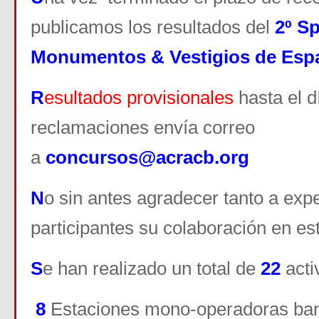
publicamos los resultados
del
2
º Sp
Monumentos & Vestigios de Esp
R
esultados provisionales
hasta el d
reclamaciones envía correo
a
concursos@acracb.org
N
o sin antes agradecer tanto a exp
participantes su colaboración en es
S
e han realizado un total de
22
acti
8
Estaciones mono-operadoras ba