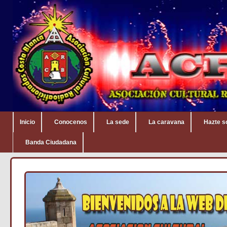
Inicio
Conocenos
La sede
La caravana
Hazte s
Banda Ciudadana