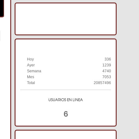
IMAGENES ACRACB
HISTORIAL DE VISITAS
Hoy
336
Ayer
1239
Semana
4740
Mes
7053
Total
20857496
USUARIOS EN LINEA
6
TIENDA ONLINE ACRACB