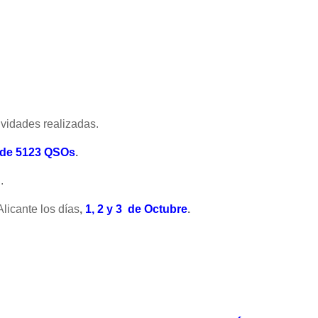
tividades realizadas.
l de 5123
QSOs
.
.
licante los días
,
1, 2 y 3 de Octubre
.