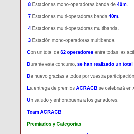
8
Estaciones mono-operadoras banda de
40m
.
7
Estaciones multi-operadoras banda
40m
.
4
E
staciones multi-operadoras multibanda.
3
E
stación mono-operadoras multibanda.
C
on un total de
62 operadores
entre todas las ac
D
urante este concurso,
se han realizado un tota
D
e nuevo gracias a todos por vuestra participación
L
a entrega de premios
ACRACB
se celebrará en A
U
n saludo y enhorabuena a los ganadores.
Team ACRACB
Premiados y Categorias
: