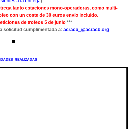
istentes a la entrega
)
entrega tanto estaciones mono-operadoras, como multi-
rofeo con un coste de 30 euros envío incluido.
ticiones de trofeos 5 de junio
***
 la solicitud cumplimentada a:
acracb_@acracb.org
VIDADES REALIZADAS