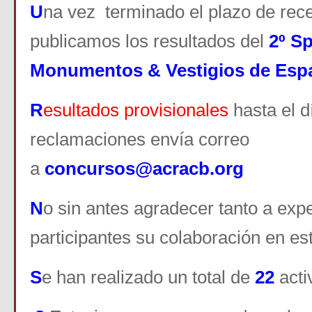
U
na vez terminado el plazo de rece
publicamos los resultados
del
2
º Sp
Monumentos & Vestigios de Esp
R
esultados provisionales
hasta el d
reclamaciones envía correo
a
concursos@acracb.org
N
o sin antes agradecer tanto a exp
participantes su colaboración en es
S
e han realizado un total de
22
acti