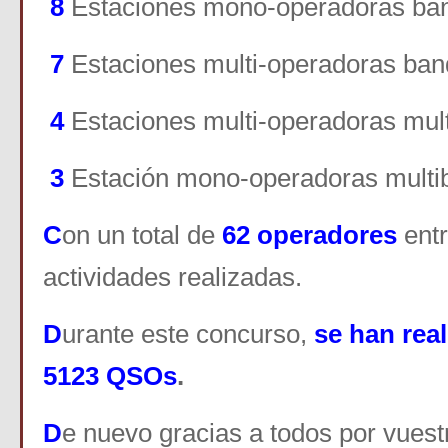
8
Estaciones mono-operadoras ba
7
Estaciones multi-operadoras ba
4
E
staciones multi-operadoras mul
3
E
stación mono-operadoras multi
C
on un total de
62 operadores
ent
actividades realizadas.
D
urante este concurso,
se han real
5123
QSOs
.
D
e nuevo gracias a todos por vuestr