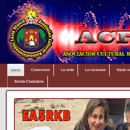
Conocenos
La sede
La caravana
Hazte s
Inicio
Banda Ciudadana