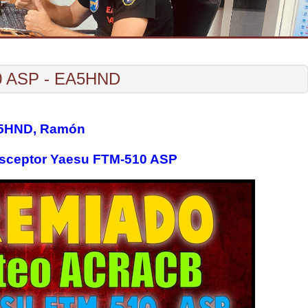
0 ASP - EA5HND
5HND, Ramón
sceptor Yaesu FTM-510 ASP