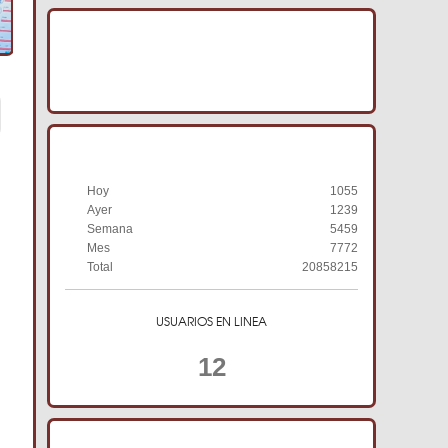
IMAGENES ACRACB
HISTORIAL DE VISITAS
Hoy
1055
Ayer
1239
Semana
5459
Mes
7772
Total
20858215
USUARIOS EN LINEA
12
TIENDA ONLINE ACRACB