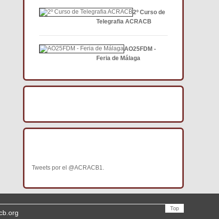
2º Curso de
Telegrafia ACRACB
AO25FDM -
Feria de Málaga
BÚSCANOS EN FACEBOOK
BÚSCANOS EN TWITTER
Tweets por el @ACRACB1.
Top
cb.org