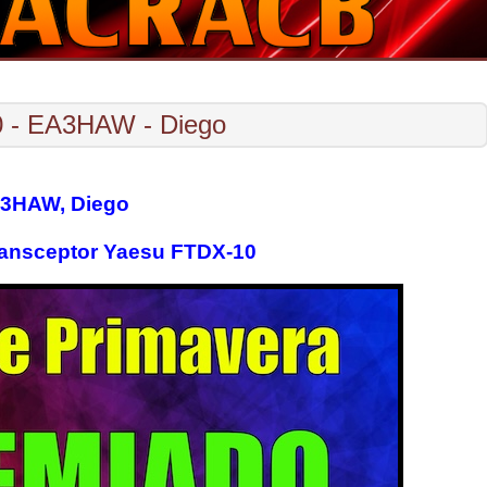
0 - EA3HAW - Diego
3HAW, Diego
ansceptor Yaesu FTDX-10