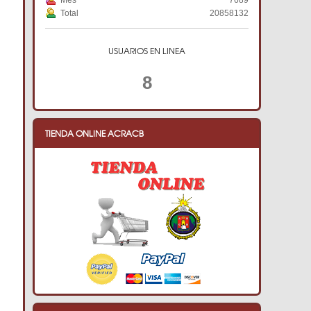
Mes
7689
Total
20858132
USUARIOS EN LINEA
8
TIENDA ONLINE ACRACB