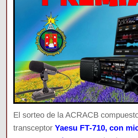
El sorteo de la ACRACB compuesto
transceptor
Y
ae
su FT-710, con mi