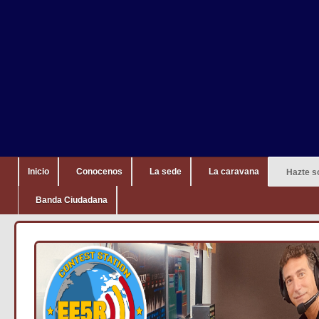
Inicio
Conocenos
La sede
La caravana
Hazte s
Banda Ciudadana