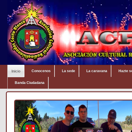
Conocenos
La sede
La caravana
Hazte s
Inicio
Banda Ciudadana