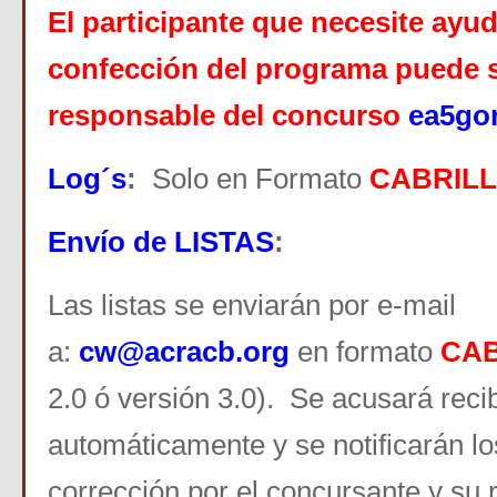
El participante que necesite ayud
confección del programa puede so
responsable del concurso
ea5go
Log´s
:
Solo en Formato
CABRIL
Envío de LISTAS
:
Las listas se enviarán por e-mail
a:
cw@acracb.org
en formato
CAB
2.0 ó versión 3.0). Se acusará recib
automáticamente y se notificarán lo
corrección por el concursante y su 