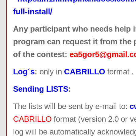
full-install/
Any participant who needs help i
program can request it from the 
of the contest:
ea5gor5@gmail.
Log´s
:
only in
CABRILLO
format .
Sending LISTS
:
The lists will be sent by e-mail to:
c
CABRILLO
format (version 2.0 or v
log will be automatically acknowled