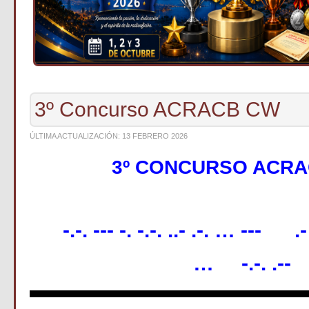
3º Concurso ACRACB CW
ÚLTIMA ACTUALIZACIÓN: 13 FEBRERO 2026
3º CONCURSO ACR
-.-. --- -. -.-. ..- .-. … --- .- -
… -.-. .--