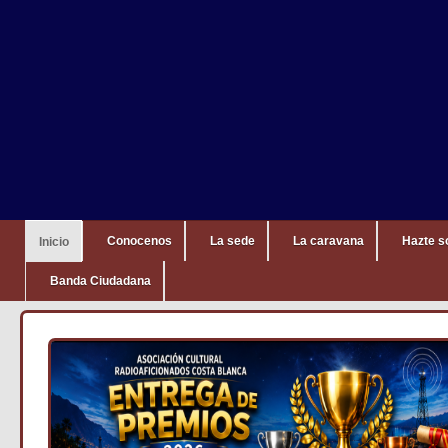
Conocenos
La sede
La caravana
Hazte s
Inicio
Banda Ciudadana