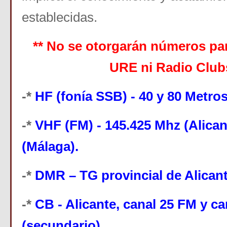
establecidas.
** No se otorgarán números pa
URE ni Radio Clubs
-*
HF (fonía SSB) - 40 y 80 Metros
-*
VHF (FM) - 145.425 Mhz (Alican
(Málaga).
-*
DMR – TG provincial de Alicant
-*
CB - Alicante, canal 25 FM y c
(secundario).