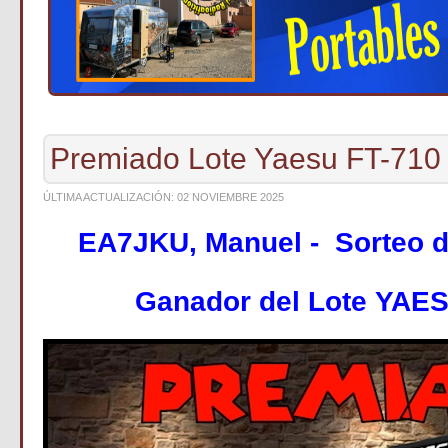
Premiado Lote Yaesu FT-710
ÚLTIMA ACTUALIZACIÓN: 02 NOVIEMBRE 2025
EA7JKU, Manuel - Sorteo 
Ganador del
Lote YAES