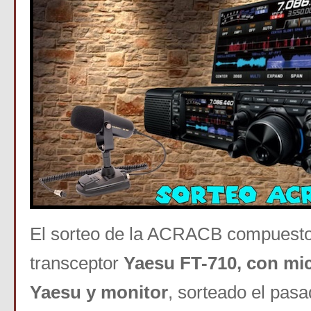
El sorteo de la ACRACB compuesto
transceptor
Y
ae
su FT-710, con mi
Yaesu y monitor
, sorteado el pasa