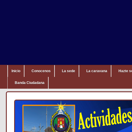
Inicio
Conocenos
La sede
La caravana
Hazte s
Banda Ciudadana