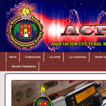
Inicio
Conocenos
La sede
La caravana
Hazte s
Banda Ciudadana