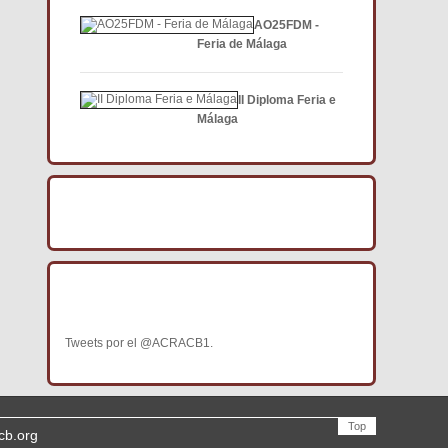
AO25FDM -
Feria de Málaga
II Diploma Feria e
Málaga
BÚSCANOS EN FACEBOOK
BÚSCANOS EN TWITTER
Tweets por el @ACRACB1.
Top
cb.org