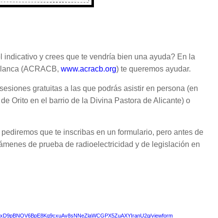
el indicativo y crees que te vendría bien una ayuda? En la
a Blanca (ACRACB,
www.acracb.org
) te queremos ayudar.
esiones gratuitas a las que podrás asistir en persona (en
de Orito en el barrio de la Divina Pastora de Alicante) o
e pediremos que te inscribas en un formulario, pero antes de
menes de prueba de radioelectricidad y de legislación en
LSfxD9pBNOV6BpE8Kq9cxuAv8sNNeZlaWCGPX5ZuAXYIranU2g/viewform