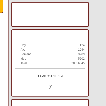
IMAGENES ACRACB
HISTORIAL DE VISITAS
Hoy
124
Ayer
1054
Semana
3289
Mes
5602
Total
20856045
USUARIOS EN LINEA
7
TIENDA ONLINE ACRACB