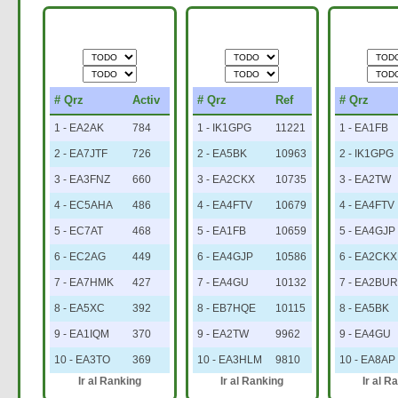
TOP 10
TOP 10 REF
TOP 1
ACTIVADORES
PARTICIPANTES
PARTICI
# Qrz
Activ
# Qrz
Ref
# Qrz
1 - EA2AK
784
1 - IK1GPG
11221
1 - EA1FB
2 - EA7JTF
726
2 - EA5BK
10963
2 - IK1GPG
3 - EA3FNZ
660
3 - EA2CKX
10735
3 - EA2TW
4 - EC5AHA
486
4 - EA4FTV
10679
4 - EA4FTV
5 - EC7AT
468
5 - EA1FB
10659
5 - EA4GJP
6 - EC2AG
449
6 - EA4GJP
10586
6 - EA2CKX
7 - EA7HMK
427
7 - EA4GU
10132
7 - EA2BUR
8 - EA5XC
392
8 - EB7HQE
10115
8 - EA5BK
9 - EA1IQM
370
9 - EA2TW
9962
9 - EA4GU
10 - EA3TO
369
10 - EA3HLM
9810
10 - EA8AP
Ir al Ranking
Ir al Ranking
Ir al R