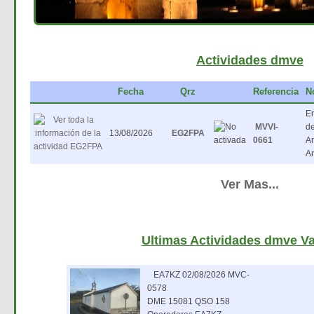
Actividades dmve
Fecha
Qrz
Referencia
N
Er
MVVI-
de
13/08/2026
EG2FPA
0661
A
A
Ver Mas...
Ultimas Actividades dmve Va
EA7KZ 02/08/2026 MVC-
0578
DME 15081 QSO 158