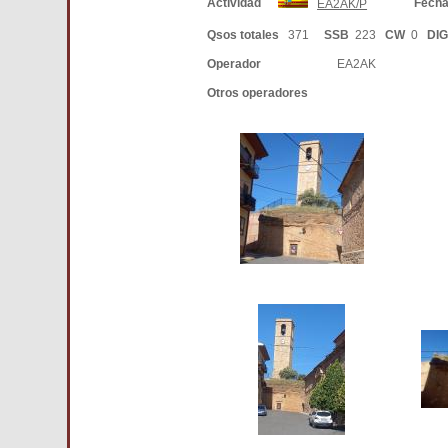
Actividad
Fech
EA2AK/P
Qsos totales
371
SSB
223
CW
0
DI
Operador
EA2AK
Otros operadores