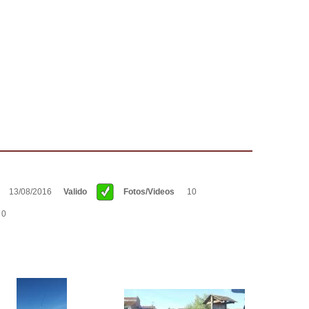
a
13/08/2016
Valido
Fotos/Videos
10
0