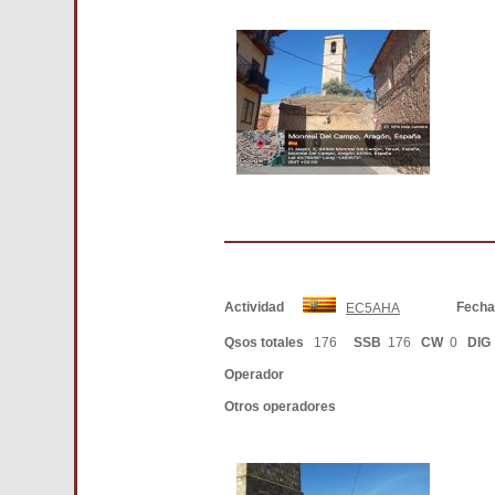
Actividad
Fech
EC5AHA
Qsos totales
176
SSB
176
CW
0
DIG
Operador
Otros operadores