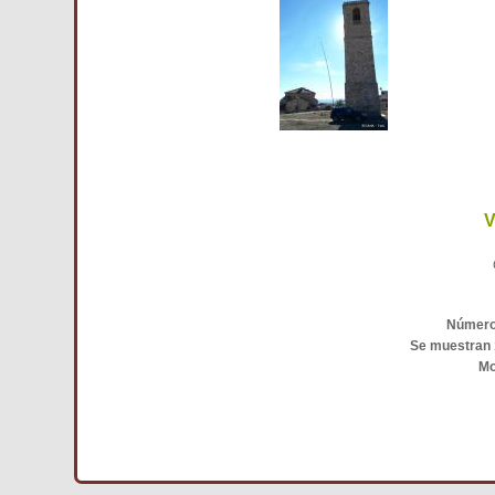
V
Número 
Se muestran 
Mo