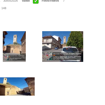
a
30/05/2026
Valido
Fotos/Videos
7
G
148