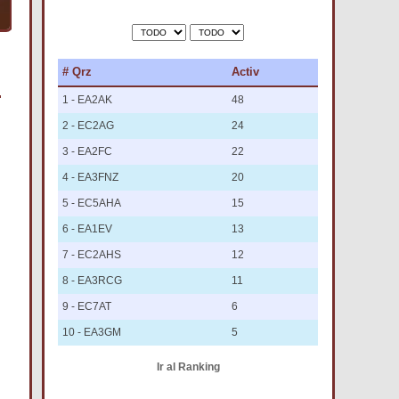
# Qrz
Activ
1 - EA2AK
48
2 - EC2AG
24
3 - EA2FC
22
4 - EA3FNZ
20
5 - EC5AHA
15
6 - EA1EV
13
7 - EC2AHS
12
8 - EA3RCG
11
9 - EC7AT
6
10 - EA3GM
5
Ir al Ranking