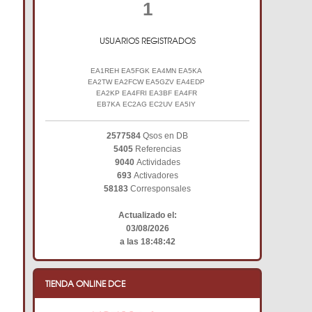
1
USUARIOS REGISTRADOS
EA1REH EA5FGK EA4MN EA5KA
EA2TW EA2FCW EA5GZV EA4EDP
EA2KP EA4FRI EA3BF EA4FR
EB7KA EC2AG EC2UV EA5IY
2577584
Qsos en DB
5405
Referencias
9040
Actividades
693
Activadores
58183
Corresponsales
Actualizado el:
03/08/2026
a las 18:48:42
TIENDA ONLINE DCE