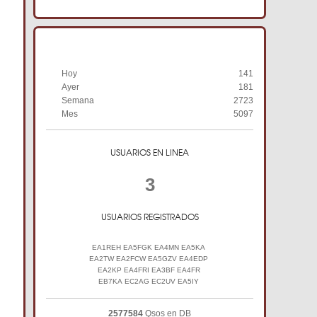
HISTORIAL DE VISITAS
Hoy
141
Ayer
181
Semana
2723
Mes
5097
USUARIOS EN LINEA
3
USUARIOS REGISTRADOS
EA1REH EA5FGK EA4MN EA5KA
EA2TW EA2FCW EA5GZV EA4EDP
EA2KP EA4FRI EA3BF EA4FR
EB7KA EC2AG EC2UV EA5IY
2577584
Qsos en DB