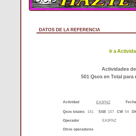
DATOS DE LA REFERENCIA
Ir a Activi
Actividades de
501 Qsos en Total para 
Actividad
Fech
EA3FNZ
Qsos totales
161
SSB
107
CW
54
D
Operador
EA3FNZ
Otros operadores