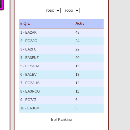
# Qrz
Activ
1 - EA2AK
48
2 - EC2AG
24
3 - EA2FC
22
4 - EA3FNZ
20
5 - EC5AHA
15
6 - EA1EV
13
7 - EC2AHS
12
8 - EA3RCG
11
9 - EC7AT
6
10 - EA3GM
5
Ir al Ranking