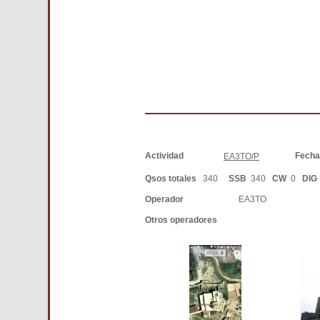
Actividad
Fech
EA3TO/P
Qsos totales
340
SSB
340
CW
0
DIG
Operador
EA3TO
Otros operadores