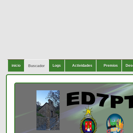
inicio
Logs
Actividades
Premios
Des
Buscador