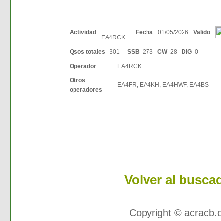
Actividad
Fecha
01/05/2026
Valido
EA4RCK
Qsos totales
301
SSB
273
CW
28
DIG
0
Operador
EA4RCK
Otros
EA4FR, EA4KH, EA4HWF, EA4BS
operadores
Volver al busca
Copyright © acracb.