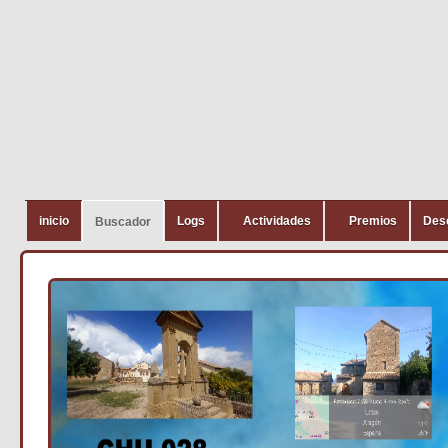
inicio
Logs
Actividades
Premios
Des
Buscador